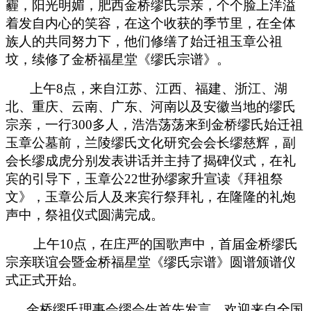
霾，阳光明媚，肥西金桥缪氏宗亲，个个脸上洋溢
着发自内心的笑容，在这个收获的季节里，在全体
族人的共同努力下，他们修缮了始迁祖玉章公祖
坟，续修了金桥福星堂《缪氏宗谱》。
上午
8
点，来自江苏、江西、福建、浙江、湖
北、重庆、云南、广东、河南以及安徽当地的缪氏
宗亲，一行
300
多人，浩浩荡荡来到金桥缪氏始迁祖
玉章公墓前，兰陵缪氏文化研究会会长缪慈辉，副
会长缪成虎分别发表讲话并主持了揭碑仪式，在礼
宾的引导下，玉章公
22
世孙缪家升宣读《拜祖祭
文》，玉章公后人及来宾行祭拜礼，在隆隆的礼炮
声中，祭祖仪式圆满完成。
上午
10
点，在庄严的国歌声中，首届金桥缪氏
宗亲联谊会暨金桥福星堂《缪氏宗谱》圆谱颁谱仪
式正式开始。
金桥缪氏理事会缪会生首先发言，欢迎来自全国