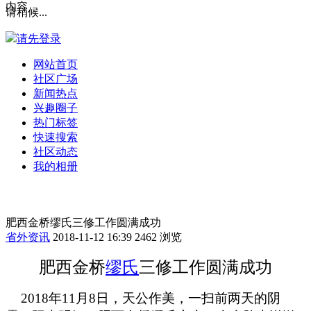
内容
请稍候...
请先登录
网站首页
社区广场
新闻热点
兴趣圈子
热门标签
快速搜索
社区动态
我的相册
肥西金桥缪氏三修工作圆满成功
省外资讯
2018-11-12 16:39
2462 浏览
肥西金桥
缪氏
三修工作圆满成功
2018
年
11
月
8
日，天公作美，一扫前两天的阴