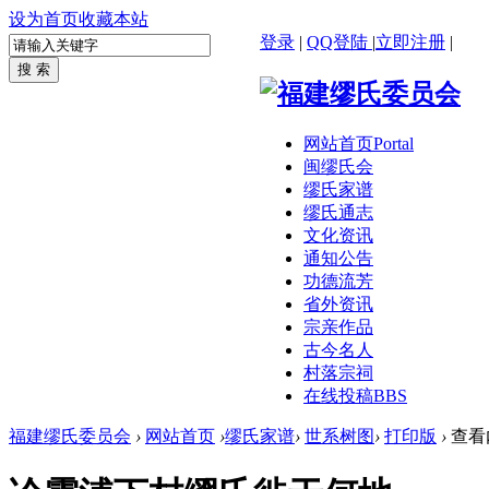
设为首页
收藏本站
登录
|
QQ登陆
|
立即注册
|
网站首页
Portal
闽缪氏会
缪氏家谱
缪氏通志
文化资讯
通知公告
功德流芳
省外资讯
宗亲作品
古今名人
村落宗祠
在线投稿
BBS
福建缪氏委员会
›
网站首页
›
缪氏家谱
›
世系树图
›
打印版
›
查看