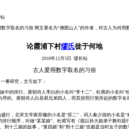
长钻
 古人爱用数字取名的习俗 网文署名为“佛图山人”的作者，对古人为
论霞浦下村
缪氏
徙于何地
2018
年
12
月
5
日
缪长钻
古人爱用数字取名的习俗
了一番研究，文引如下：
姐妹中的排行。唐朝诗人李白的小名叫“李十二”，杜甫的小名叫
序的。唐朝诗人白居易兄弟四人，而其按照行第所起的数字名却是
盛行，北宋文学家苏辙的小名是“苏二”，词人秦少游的小名是“秦
排行顺序，叫做“某某娘”。杜甫写有《观以孙大娘弟子舞剑器行
、荆十三娘的故事，“黄四娘”和“荆十三娘”也都是当时女子的