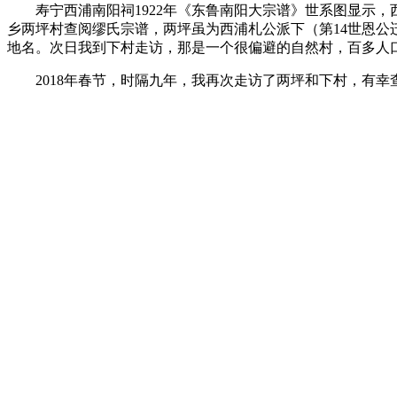
寿宁西浦南阳祠
1922
年《东鲁南阳大宗谱》世系图显示，
乡两坪村查阅缪氏宗谱，两坪虽为西浦札公派下（第
14
世恩公
地名。次日我到下村走访，那是一个很偏避的自然村，百多人
2018
年春节，时隔九年，我再次走访了两坪和下村，有幸