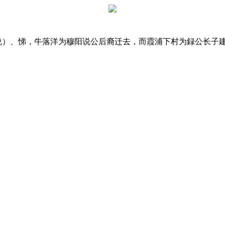
说）、悌，牛落洋为穆阳说公后裔迁去，而霞浦下村为録公长子