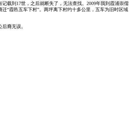
有记载到
17
世，之后就断失了，无法查找。
2009
年我到霞浦崇儒
迁“霞邑五车下村”。两坪离下村约十多公里，五车为旧时区域
公后裔无误。