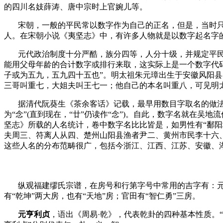
的四川名妓薛涛、唐中宗时上官婉儿等。
宋朝，一般的平民常以数字作为自己的正名，但是，当时
人。在宋朝小说《夷坚志》中，有许多人物就是以数字起名字
元代政治制度十分严酷，族分四等，人分十级，并规定平
能用父母年龄的合计数字或排行来取，这实际上是一个数字代
子或为五九，五九四十五也”。明太祖朱元璋出生于安徽风阳县
三哥叫重七，大姐夫叫王七一；他自己的本名叫重八，可见明太
据清代阮葵生《茶余客话》记载，最早用数目字取名的做法
为“念”
(
直到现在，“廿”仍读作“念”
)
。自此，数字名就在吴地流
坚志》所载的人名统计，卷中数字名比比皆是，如男性有“鄱阳城
夫周三、符离人从四、楚州山阳县渔者尹二、黄州市民李十六、金
这些人名的分布范畴很广，包括今浙江、江西、江苏、安徽、
纵观福建缪氏宗谱，在房号和行第字号中常用的吉字有：
有“乾坤”两大房，也有“天地”房；官田有“智仁勇”三房。
元亨利贞
，语出《周易
·
乾》，代表乾卦的四种基本性质。“