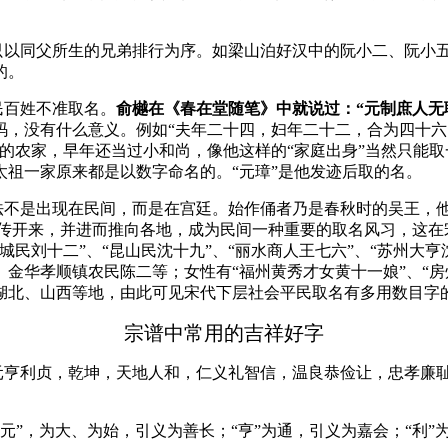
只以同父所生的兄弟排行为序。如梁山泊好汉中的阮小二、阮小
的。
民百姓不准取名。
俞樾在《春在堂随笔》中就说过：“元制庶人无
码，没有什么意义。例如“夫年二十四，妇年二十二，合为四十
的农家，早年还当过小和尚，像他这样的“家庭出身”当然只能
祖一家原来都是以数字命名的。“元璋”是他发迹后取的名。
不是出现在民间，而是在宫廷。始作俑者乃是春秋时的吴王，他
传开来，并进而推向各地，成为民间一种重要的取名风习，这在
民刘十二”、“昆山民沈十九”、“丽水商人王七六”、“苏州大亨
华孝顺镇农民陈二等；女性有“福州黄秀才女黄十一娘”、“房州人
湖北、山西等地，由此可见宋代下层社会平民取名有多用数目字的
宗谱中常用的吉祥好字
元亨利贞，乾坤，天地人和，仁义礼智信，
温良恭俭让，忠孝廉
元”，为大、为始，引义为善长；“亨”为通，引义为嘉会；“利”