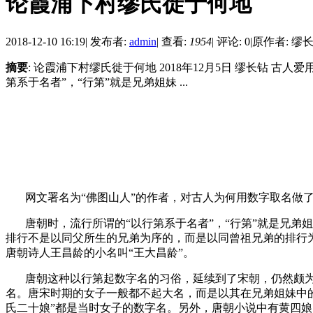
论霞浦下村缪氏徙于何地
2018-12-10 16:19
|
发布者:
admin
|
查看:
1954
|
评论: 0
|
原作者: 缪
摘要
: 论霞浦下村缪氏徙于何地 2018年12月5日 缪长钻
第系于名者”，“行第”就是兄弟姐妹 ...
网文署名为“
佛图山人
”的作者，对古人为何用数字取名做
唐朝时，流行所谓的“以行第系于名者”，“行第”就是兄弟
排行不是以同父所生的兄弟为序的，而是以同曾祖兄弟的排行为
唐朝诗人王昌龄的小名叫“王大昌龄”。
唐朝这种以行第起数字名的习俗，延续到了宋朝，仍然颇为
名。唐宋时期的女子一般都不起大名，而是以其在兄弟姐妹中的
氏二十娘”都是当时女子的数字名。另外，唐朝小说中有黄四娘