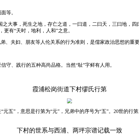
局面等。
国之大事，死生之地，存亡之道，一曰道，二曰天，三曰地，四
，更有“天时，地利，人和”之意。
兄弟、夫妇、朋友等人伦关系的行为准则，是儒家政治思想的重
信守、践行的五种高尚品格。当然“耻”字鲜有人用。
霞浦松岗街道下村缪氏行第
“元五”，意思是行第为“元”，兄弟中的序号为“五”。
20
世的行第
。
下村的世系与西浦、两坪宗谱记载一致