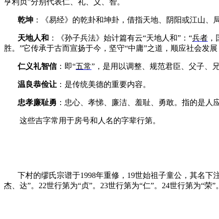
亨利贞”分别代表仁、礼、义、智。
乾坤
：《易经》的乾卦和坤卦，借指天地、阴阳或江山、
天地人和
：《孙子兵法》始计篇有云“天地人和”：“
兵者
，
胜。”
它传承于古而宣扬于今，坚守“中庸”之道，顺应社会发展
仁义礼智信
：即“
五常
”，是用以调整、规范君臣、父子、
温良恭俭让
：是传统美德的重要内容。
忠孝廉耻勇
：忠心、孝悌、廉洁、羞耻、勇敢。指的是人应
这些吉字常用于房号和人名的字辈行第。
下村的缪氏宗谱于
1998
年重修，
19
世始祖子童公，其名下注
杰、达”。
22
世行第为“贞”。
23
世行第为“仁”。
24
世行第为“荣”