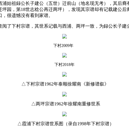
西浦始祖録公长子建公（五世）迁前山（地名现无考），其后裔
迁坪园，第
18
世志稔公再迁两坪），发现其宗谱却有记载建公后裔
口，很遗憾没有看到家谱。
查阅了下村宗谱，其世系记载与西浦、两坪一致，为録公长子建
下村
2009
年
下村
2018
年
△下村宗谱
1962
年泰顺徐耀南《新修谱叙》
△两坪宗谱
1962
年徐耀南重修世系
△霞浦下村宗谱世系图（录自
1998
年下村宗谱）