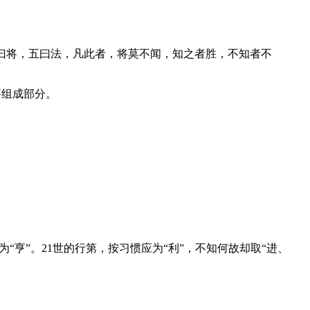
曰将，五曰法，凡此者，将莫不闻，知之者胜，不知者不
要组成部分。
为“亨”。
21
世的行第，按习惯应为“利”，不知何故却取“进、