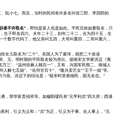
五、阮小七。而且，当时的民间有许多名叫张三郎、李四郎的
职者不许取名”
，即怕是富人也是如此。平民百姓如要取名，只
六，生子即名四六。夫年二十三，妇年二十二，合为四十五，生
取一个数字代码了。他父亲叫五四，大哥叫重四，二哥叫重六，
给女儿取名为“二十”。吴国人为了避讳，就把二十改读
宋、元、明时期的平民取名较为突出。据南宋文学家洪迈《夷
沈万三’、“温州担麻人顾百一”，又有，兴国军民熊二、南城人
解七五姐”、“岳州甘百十”、“隆兴卖艺女”“王千一姐”等。
习俗。洪迈下的结论是：“疑宋时里巷细民，固无名也。”
耻勇，荣华富贵祯祥等。如穆阳缪氏有“
元亨利贞”四大
房；西浦
为美利，引义为义和；“贞”为正，引义为干事。在人事上，“元