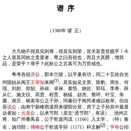
谱
序
（
1380
年
缪
正）
大凡物不得其实则辱，得其实则荣，豈关富贵贫贱乎！今
之人冒其同姓之贵显者，尊之曰吾祖也，而且大其爵，增其
品，是荣乎？辱乎？此狄公之言真可为万世戒也。
粤考吾祖
济
公，郡本兰陵，以平巢有功，同二十五姓自光
⑴
州固始从闽王
王审知
来闽
。其实如吴文质、陈豹、周生、何
现、刘恕、郑韶、孙叔、卓禄、黄悟、姚佐、郭
珏
、李寿、薛
从仁、施文仪、高贤、程贵、杨猛、赵杰、詹环、叶宝、朱
庸、谢庄、林嵩等公之子孙，同蕃衍于闽邦者难以枚举。但自
吾
说
公，由寿宁新峰西溪而来缪阳分居，房下之子孙其中最显
达者如：
元龙
公，以承节郎（原文“丞节郎”，有误）、池州正
将、知广州番禺县，公于乾道丙戊（
1166
）入太学，（特）奏
⑵
名，迪功郎；
傳梅
公于乾道辛卯（
1171
）科文解
；
亨奇
公绍