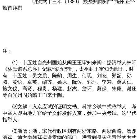
明洪武十三年（
1380
）
授簷州同知
裔孙
正
顿首拜撰
注：
⑴
二十五姓自光州固始从闽王王审知来闽：
据清举人林旰
《林氏谱系总序》记载“梁五季时，太祖封王审知为闽王，时
有二十五姓：吴文质、陈豹、周生、何现、刘恕、郑韶、孙
叔、黄悟、卓英、缪齐、姚原、阮佐、郭珏、李寿、薛从仁、
施文仪、高贤、程贵、杨猛、赵杰、詹环、萧保、朱廉、谢庄
等自光州固始隋王而来于闽。
⑵
文解：入京应试的证明文书。科举乡试中式称举人，考
中举人即由地方官给予文解发解入京，参加中央考试。这里代
指举人。
⑶
浙漕：
浙，宋代行政区划有两浙东路、两浙西路。漕即
漕运，地方向朝廷运送贡物的部门。漕贡则是宋代贡举的方式