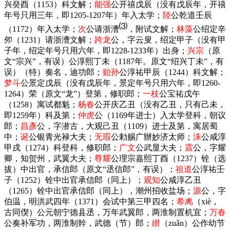
兴癸酉（
1153
）科文解；
能强
公开禧戊辰（没有戊辰年，开禧
年号只用三年，即
1205-1207
年）年入太学；
陸
公乾道壬辰
⑶
（
1172
）年入太学；
次
公请浙漕
，附试文解；
林藻
公绍定辛
夘（
1231
）请浙漕文解；
跨龙
公，字云叟，绍定甲子（没有甲
子年，绍定年号只用六年，即
1228-1233
年）出身；
兴宗
（原
文“宗兴”，有误）公淳熙丁未（
1187
年。原文“绍兴丁未”，有
误）（特）奏名，迪功郎；
贻孙
公淳祐甲辰（
1244
）科文解；
梦斗
公景定戊辰（没有戊辰年，景定年号只用六年，即
1260-
1264
）荣（原文“龙”）登第，修职郎；
一枝
公宝祐戊午
（
1258
）寓试都魁；
杨春
公开庆乙丑（没有乙丑，只有己未，
即
1259
年）科及第；
仲虎
公（
1169
年进士）入太学登科，朝议
郎；
昌彥
公，字潜古，大观己丑（
1109
）进士及第，寓居蜀
中；
诞
公银青光禄大夫；
无瑕
公勅赐广辦妙济太师；
洙
公咸淳
甲戌（
1274
）科登科，修职郎；
广文
公武显大夫；
震
公，字耀
卿，知贺州，武翼大夫；
尊耀
公理宗嘉熙丁酉（
1237
）铨（选
拔）中出官，承信郎（原文“丞信郎”，有误）；
祖
道
公淳祐壬
子（
1252
）铨中出官承信郎（同上）；
观知
公咸淳乙丑
（
1265
）铨中出官承信郎（同上），潮州招收盐场；
源
公，字
伯温，明洪武四年（
1371
）会试中第三甲四名；
希禼
（
xiè
，
古同偰）公元朝宁德县丞，万年武翼郎，两淮制置机宜；
万春
公奏补军功，两淮制幹，武德（节）郎；
纉
（
zuǎn
）公作幼节