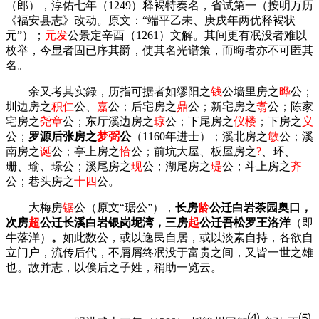
（郎），淳佑七年（
1249
）释褐特奏名，省试第一（按明万历
《福安县志》改动。原文：“端平乙未、庚戌年两优释褐状
元”）；
元发
公景定辛酉（
1261
）文解。其间更有冺没者难以
枚举，今显者固已序其爵，使其名光谱策，而晦者亦不可匿其
名。
余又考其实録，历指可据者如缪阳之
钱
公墙里房之
晔
公；
圳边房之
积仁
公、
嘉
公；后宅房之
鼎
公；新宅房之
翥
公；陈家
宅房之
尧章
公；东厅溪边房之
琼
公；下尾房之
仪楼
；下房之
义
公；
罗源后张房之
梦弼
公
（
1160
年进士）；溪北房之
敏
公；溪
南房之
诞
公；亭上房之
恰
公；前坑大屋、板屋房之
?
、环、
珊、瑜、璟
公；溪尾房之
现
公；湖尾房之
瑅
公；斗上房之
齐
公；巷头房之
十四
公。
大梅房
锯
公（原文“琚公”），
长房
龄
公迁白岩茶园奥口，
次房
超
公迁长溪白岩银岗坭湾，三房
起
公迁吾松罗王洛洋
（即
牛落洋）
。
如此数公，或以逸民自居，或以淡素自持，各欲自
立门户，流传后代，不屑屑终冺没于富贵之间，又皆一世之雄
也。故并志，以俟后之子姓，稍助一览云。
⑷
⑸