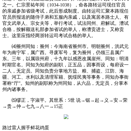
之一。仁宗景祐年间（
1034-1038
），命各路转运司现任官员
的亲戚参加省级考试，此后形成制度。由转运司汇聚本路现任
官员所报送的随侍子弟和五服内亲戚，以及寓居本路士人、有
官文武举人、宗女夫等，举行考试，试法同州、府解试。漕试
合格，按解额送礼部参加省试的举人，称漕贡进士，又称贡
士。这里应指经两浙转运司考试合格的举人。
⑷
簷州同知：簷州：今海南省簷州市。明朝簷州，洪武元
年为南宁军，属广西。寻废军号，复为簷州，仍领三县属广
东。三年，以属琼州府，十九年以感恩改属崖州。同知：明清
时期官名。同知为知府的副职，正五品，因事而设，每府设一
二人，无定员。同知负责分掌地方盐、粮、捕盗、江防、海
疆、河工、水利以及清理军籍、抚绥民夷等事务，同知办事衙
署称“厅”。知州的副职称为州同知，从六品，无定员，分掌本
州内诸事务。
⑸
缪正
，字淑平。其世系：
5
世
说
→
锯
→
起
→
义
→
安
→
荣
→
贵
→
仲
→
七九
→
八一
→
15
正
路过
雷人
握手
鲜花
鸡蛋