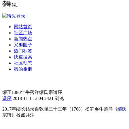
内容
请稍候...
请先登录
网站首页
社区广场
新闻热点
兴趣圈子
热门标签
快速搜索
社区动态
我的相册
缪正1380年牛落洋缪氏宗谱序
谱序
2018-11-1 13:04
2421 浏览
2017
年缪长钻录自乾隆三十三年（
1768
）松罗乡牛落洋《
缪氏
宗谱》校点并注