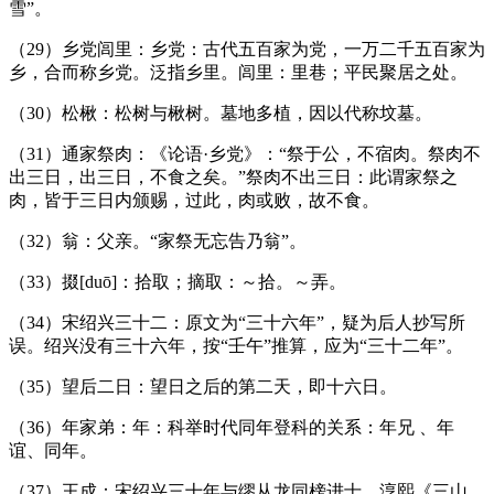
雪”。
（
29
）乡党闾里：乡党：古代五百家为党，一万二千五百家为
乡，合而称乡党。泛指乡里。闾里：里巷；平民聚居之处。
（
30
）松楸：松树与楸树。墓地多植，因以代称坟墓。
（
31
）通家祭肉：《论语·乡党》：“祭于公，不宿肉。祭肉不
出三日，出三日，不食之矣。”祭肉不出三日：此谓家祭之
肉，皆于三日内颁赐，过此，肉或败，故不食。
（
32
）翁：父亲。“家祭无忘告乃翁”。
（
33
）掇
[du
ō
]
：拾取；摘取：～拾。～弄。
（
34
）宋绍兴三十二：原文为“三十六年”，疑为后人抄写所
误。绍兴没有三十六年，按“壬午”推算，应为“三十二年”。
（
35
）望后二日：望日之后的第二天，即十六日。
（
36
）年家弟：年：科举时代同年登科的关系：年兄
、年
谊、同年。
（
37
）王成：宋绍兴三十年与缪从龙同榜进士。淳熙《三山