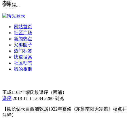
内容
请稍候...
请先登录
网站首页
社区广场
新闻热点
兴趣圈子
热门标签
快速搜索
社区动态
我的相册
王成1162年缪氏族谱序（西浦）
谱序
2018-11-1 13:34
2280 浏览
【缪长钻录自西浦乾房
1922
年纂修《东鲁南阳大宗谱》校点并
注释】