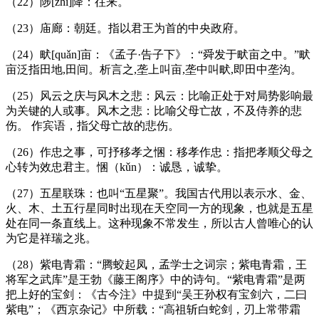
（
22
）陟
[zh
ì
]
降：往来。
（
23
）庙廊：朝廷。指以君王为首的中央政府。
（
24
）畎
[qu
ǎ
n]
亩：《孟子·告子下》：“舜发于畎亩之中。”畎
亩泛指田地
,
田间。析言之
,
垄上叫亩
,
垄中叫畎
,
即田中垄沟。
（
25
）风云之庆与风木之悲：风云：比喻正处于对局势影响最
为关键的人或事。风木之悲：比喻父母亡故，不及侍养的悲
伤。
作宾语，指父母亡故的悲伤。
（
26
）作忠之事，可抒移孝之悃：移孝作忠：指把孝顺父母之
心转为效忠君主。悃（
k
ǔ
n
）：诚恳，诚挚。
（
27
）五星联珠：也叫“五星聚”。我国古代用以表示水、金、
火、木、土五行星同时出现在天空同一方的现象，也就是五星
处在同一条直线上。这种现象不常发生，所以古人曾唯心的认
为它是祥瑞之兆。
（
28
）紫电青霜：“腾蛟起凤，孟学士之词宗；紫电青霜，王
将军之武库”是王勃《藤王阁序》中的诗句。“紫电青霜”是两
把上好的宝剑：《古今注》中提到“吴王孙权有宝剑六，二曰
紫电”；《西京杂记》中所载：“高祖斩白蛇剑，刃上常带霜