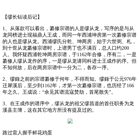
【缪长钻读后记】
1
、从落款可以看出，纂修宗谱的人是缪从龙，写序的是与从
龙同榜进士现福鼎人王成，而同一年西浦坤房第一次纂修宗谱
的人也是缪从龙。西浦缪氏分乾、坤两房，始于六世弼、札，
到十世从龙纂修宗谱时，上谱男丁也不满百，总人口约
200
人。我怀疑西浦乾坤两房宗谱，于
1162
年合修，序有二，一是
纂修人缪从龙作的序，一是缪从龙请同科进士王成作的序。但
不知何故，后在两房宗谱中一分为二，各存一序。
2
、缪錄之前的宗谱纂修于何年，不得而知。缪錄于公元
976
年
迁犀溪后，至少到
1162
年，才第一次纂修宗谱，也历经了
166
年之久。王成说：“余见其谱流寇焚劫，首尾散失”。
3
、在王成作的谱序中，缪从龙的祖父缪昌道的首任职务为龙
溪县主簿，这在其它地方所没有提及过的。
路过
雷人
握手
鲜花
鸡蛋