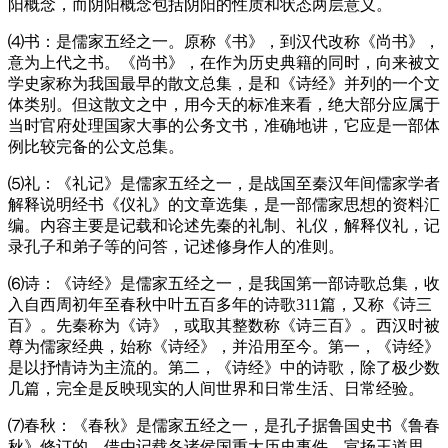
阳概念，而阴阳概念包括阴阳的性质和状态两层意义。
⑷书：是儒家五经之一。原称《书》，到汉代改称《尚书》，
意为上代之书。《尚书》，在作为历史典籍的同时，向来被文
学史家称为我国最早的散文总集，是和《诗经》并列的一个文
体类别。但这散文之中，用今天的标准来看，绝大部分应属于
当时官府处理国家大事的公务文书，准确地讲，它应是一部体
例比较完备的公文总集。
⑸
礼：《礼记》是儒家五经之一，是战国至秦汉年间儒家学者
解释说明经书《仪礼》的文章选集，是一部儒家思想的资料汇
编。内容主要是记载和论述先秦的礼制、礼仪，解释仪礼，记
录孔子和弟子等的问答，记述修身作人的准则。
⑹诗：《诗经》是儒家五经之一，是我国第一部诗歌总集，收
入自西周初年至春秋中叶五百多年的诗歌
311
篇，又称《诗三
百》。先秦称为《诗》，或取其整数称《诗三百》。西汉时被
尊为儒家经典，始称《诗经》，并沿用至今。第一，《诗经》
是以抒情诗为主流的。第二，《诗经》中的诗歌，除了极少数
几篇，完全是反映现实的人间世界和日常生活、日常经验。
⑺春秋：《春秋》是儒家五经之一，是孔子据鲁国史书《鲁春
秋》修订的，借由记载各诸侯国重大历史事件，宣扬王道思