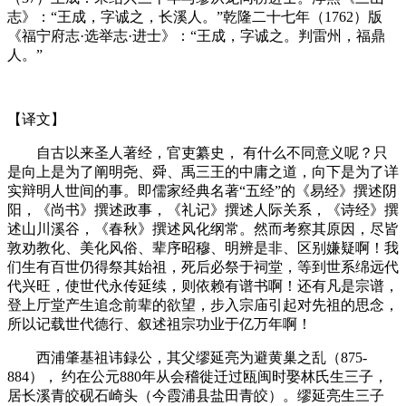
志》：“王成，字诚之，长溪人。”乾隆二十七年（
1762
）版
《福宁府志·选举志·进士》：“王成，字诚之。判雷州，福鼎
人。”
【译文】
自古以来圣人著经，官吏纂史，
有什么不同意义呢？只
是向上是为了阐明尧、舜、禹三王的中庸之道，向下是为了详
实辩明人世间的事。即儒家经典名著“五经”的《易经》撰述阴
阳，《尚书》撰述政事，《礼记》撰述人际关系，《诗经》撰
述山川溪谷，《春秋》撰述风化纲常。然而考察其原因，尽皆
敦劝教化、美化风俗、辈序昭穆、明辨是非、区别嫌疑啊！我
们生有百世仍得祭其始祖，死后必祭于祠堂，等到世系绵远代
代兴旺，使世代永传延续，则依赖有谱书啊！还有凡是宗谱，
登上厅堂产生追念前辈的欲望，步入宗庙引起对先祖的思念，
所以记载世代德行、叙述祖宗功业于亿万年啊！
西浦肇基祖讳録公，其父缪延亮为避黄巢之乱（
875-
884
），
约在公元
880
年从会稽徙迁过瓯闽时娶林氏生三子，
居长溪青皎砚石崎头（今霞浦县盐田青皎）。缪延亮生三子