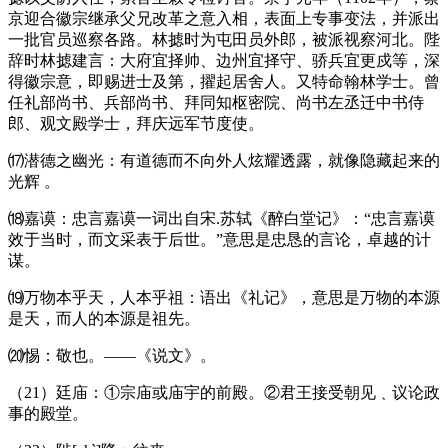
京迎合徽宗继承父兄改革之意入相，表面上专事变法，并派出
一批官员巡察各路。林摅时为屯田员外郎，被派视察河北。陛
辞时林摅建言：大府宜择帅、边州宜择守、骄兵宜更戍等，深
得徽宗意，即赐进士及第，擢起居舍人。又特命翰林学士。曾
任礼部尚书、兵部尚书、拜同知枢密院、尚书左丞迁中书侍
郎、观文殿学士，拜庆远军节度使。
⒄潜德之幽光：有道德而不向外人炫耀透露，就像隐藏起来的
光辉
。
⒅嘉谟：忠言嘉谟一词出自宋
.
苏轼《醉白堂记》：“忠言嘉谟
效于当时，而文采表于后世。”意思是忠恳的言论，卓越的计
谋。
⒆万物本乎天，人本乎祖：语出《礼记》，意思是万物的本源
是天，而人的本源是祖先。
⒇惕：敬也。――《说文》。
（
21
）廷庙：①宗庙或庙宇的前殿。②君王接受朝见﹑议论政
事的殿堂。