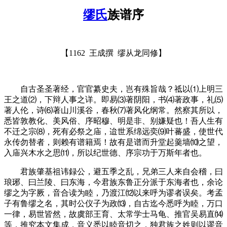
缪氏
族谱序
【
1162
王成撰
缪从龙同修】
自古圣圣著经，官官纂史夫，岂有殊旨哉？祗以⑴上明三
王之道⑵，下辩人事之详。即易⑶著阴阳，书⑷著政事，礼⑸
著人伦，诗⑹著山川溪谷，春秋⑺著风化纲常。然察其所以，
悉皆敦教化、美风俗、序昭穆、明是非、别嫌疑也！吾人生有
不迁之宗
⑻
，死有必祭之庙，迨世系绵远奕⑼叶蕃盛，使世代
永传勿替者，则赖有谱籍焉！故有是谱而升堂起羹墙⑽之望，
入庙兴木水之思
⑾
，所以纪世德、序宗功于万斯年者也。
君族肇基祖讳録公，避五季之乱，兄弟三人来自会稽，曰
琅琊、曰兰陵、曰东海，今君族东鲁正分派于东海者也，余论
缪之为字厥，音合读为睦，乃渡江
⑿
以来呼为谬者误矣。考孟
子有鲁缪之名，其时公仪子为政
⒀
，自古迄今悉呼为睦，万口
一律，易世皆然，故虞部王育、太常学士马龟、推官吴易直
⒁
等，推究本文集成，音义悉以睦音切之，独君族之姓则以谬音