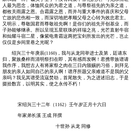
人最为思念，体恤民众的为君之道，与尊祭祖先的为亲之道，
都攸关雨露之恩。合霜露之恩，而并与重大事件的喜庆和父母
亡故的悲伤相一致，而深切地把孝顺父母之心转为效忠君主。
又明示，尊敬国君而尊敬祖先啊！是你们的祖先开创基业，而
子孙能够继承。所以呈现五星联珠的祥瑞之兆，光芒直射牛宿
和灿耀斗宿二星，像紫电青霜这两把宝剑所发出的光芒，岂止
仅仅是乡间里巷之光呢？
绍兴三十年庚辰
(1160)
，我与从龙同举进士及第，廷请东
归，聚族桑梓而清明祭扫在即，其有感而发啊！君携带族谱请
我作序，我想古人有将家祭之肉在三日内颁赐的习俗，则拜见
朋友的亲人如同自己的亲人啊！谱序所题父亲难道不是我的父
亲吗？我见其谱受流寇焚劫，首尾散失，为之进述旧志，于是
掇拾数言，以明其实，使之永传不朽！
宋绍兴三十二年（
1162
）壬午岁正月十六日
年家弟长溪
王成
拜撰
十世孙
从龙
同修