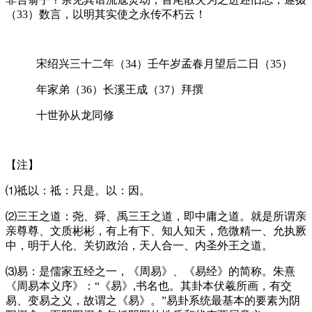
（
33
）数言，以明其实使之永传不朽云！
宋绍兴三十二年（
34
）壬午岁孟春月望后二日（
35
）
年家弟（
36
）长溪王成（
37
）拜撰
十世孙从龙同修
【注】
⑴祗以：祗：只是。以：因。
⑵三王之道：尧、舜、禹三王之道，即中庸之道。就是所谓亲
亲尊尊、文质彬彬，有上有下、知人知天，危微精一、允执厥
中，明于人伦、关切政治，天人合一、内圣外王之道。
⑶易：是儒家五经之一，《周易》、《易经》的简称。朱熹
《周易本义序》：“《易》
,
书名也。其卦本伏羲所画，有交
易、变易之义，故谓之《易》。”易卦系统最基本的要素为阴