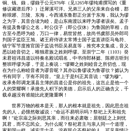
铜、钱、錄，缪錄于公元
976
年（见
1265
年缪纯甫撰写的《重
修议藏谱后序》）迁犀溪可洋。兄弟三人的父亲来自会稽，郡
称琅琊、兰陵、东海，今西浦东鲁郡正分派于东海，我认为缪
之为字，其音合读为睦，是山东南渡以来呼为谬者误矣。孟子
有提及鲁缪公之名，时公仪子（即公仪休）为鲁国的宰相，自
古至今悉呼为睦，万口一律，易世皆然，故尚书虞部员外郎司
判国子监臣王旭、诸王府侍讲太常博士国子监直讲臣马龟符、
镇宁军节度推官国子监说书臣吴易直等，推究本文集成，音义
悉以睦音切之，唯独君族之姓则呼缪。至崇宁二年（
1103
）癸
未君祖讳昌道以特奏名殿试唱名，中书侍郎林摅、陈师古听到
整班呼缪为谬，于是上奏说：“缪卿之姓则睦音之所切也，现
在为什么称睦音者为谬音呢？其亦以鲁缪读为鲁谬欤？摅认为
书有同字，字有不同音。”皇上于是纠正其音说：“缪为穆”。
改承务郎调龙溪县主簿的昌道公是你的祖先，这岂止是他一个
人的荣耀啊！承接先人积下的美德，启示后人的正确含义，千
载卓越没有谁能比此更隆重啊！
世界万物的根本是天，那人的根本就是祖先，因此思念祖
先的人，必懔然敬诚说：“命运不易明示吗？祭祀上天和祖先
啊！”处宗庙之际则思其亲，而往来必肃敬；居朝廷之上则忧
其君，而不忘民众。为什么呢？祭祀君主与亲人同一个道理，
家和国一样。诚实于士子，没有民众不祭祀的人。可见亲情让