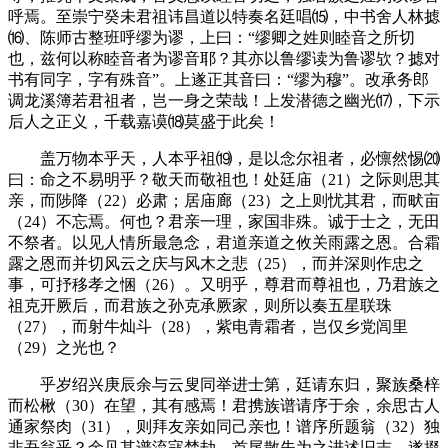
呼焉。至崇宁癸未君祖讳昌道以特奏名廷唱
⒂
，中书舍人林摅
⒃
、陈师古整班呼缪为谬，上曰：“缪卿之姓则睦音之所切
也，兹何以称睦音者为谬音耶？其亦以鲁缪读为鲁谬欤？摅对
书有同字，字有殊音”。上遂正其音曰：“缪为穆”。改承务郎
调龙溪簿若君祖者，岂一身之荣哉！上发潜德之幽光
⒄
，下示
后人之正义，千载嘉谟
⒅
莫盛于此矣！
盖万物本乎天，人本乎祖
⒆
，是以念尔祖者，必懔然惕
⒇
曰：命之不易明乎？敬天而敬祖也！处廷庙（
21
）之际则思其
亲，而陟降（
22
）必肃；居庙廊（
23
）之上则忧其君，而畎亩
（
24
）不忘焉。何也？君亲一理，家国非殊。诚于士之，无田
不祭者。以见人情所最急念，君道亲道之攸关雨露之恩。合霜
露之恩而并切风云之庆与风木之悲（
25
），而并深则作忠之
事，可抒移孝之悃（
26
）。又明乎，尊君而尊祖也，乃君族之
祖克开厥后，而君族之孙克承厥家，则所以奏五星联珠
（
27
），而射牛灿斗（
28
），紫电青霜者，岂仅乡党闾里
（
29
）之光也？
乎岁绍兴庚辰余与云叟同举进士第，廷请东归，聚族桑梓
而松楸（
30
）在望，其有感焉！君携族谱请序于余，余思古人
通家祭肉（
31
），则拜友亲如同己亲也！谱序所题翁（
32
）独
非吾翁乎？余见其谱流寇焚劫，首尾散失为之进述旧志，遂掇