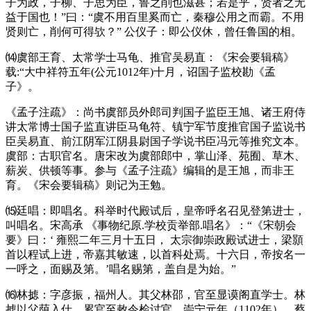
子为政，子柳、子思为臣，鲁之削也滋甚；若是乎，贤者之无
益于国也！”曰：“虞不用百里奚而亡，秦穆公用之而霸。不用
贤则亡，削何可得欤？”
公仪子：即公仪休，曾任鲁国的相。
⒁虞部王育、太常学士马龟、推官吴易直：《宋会要辑稿》
载
:
“大中祥符五年
(
公元
1012
年
)
十月，诏国子监校勘《孟
子》。
《孟子注疏》：尚书虞部员外郎司判国子监臣王旭、诸王府侍
讲太常博士国子监直讲臣马龟符、镇宁军节度推官国子监说书
臣吴易直、前江阴军江阴县尉国子学说书臣冯元等推究文本。
虞部：古职官名。唐宋改为虞部郎中，掌山泽、苑囿、草木、
薪炭、供顿等事。参与《孟子注疏》编辑的是王旭，而非王
育。《宋会要辑稿》则记为王勉。
⒂廷唱：即唱名。科举时代殿试后，皇帝呼名召见登第进士，
叫唱名。宋高承
《事物纪原
.
学校贡举部
.
唱名》：“《宋朝会
要》曰：‘
雍熙二年三月十五日，
太宗御崇政殿试进士，梁顥
首以程试上进，帝嘉其敏速，以首科处焉。十六日，帝按名一
一呼之，面赐及第。’唱名赐第，盖自是为始。”
⒃林摅：字彦振，福州人。其父林邵，官至显谟阁直学士。林
摅以父荫入仕，累官至敕令检讨官。崇宁元年（
1102
年），蔡