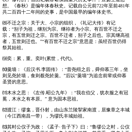
想。《春秋》是编年体春秋史。记载自公元前
722
年至前
481
年
共二百四十二年间的史事，是中国最早的编年体史书。
⑻不迁之宗：关于大、小宗的组织，《礼记大传》有记
载：“别子为祖，继别为宗。继祢者为小宗。有百世不迁之
宗，有五世则迁之宗。百世不迁者，别子之后也。宗其继高祖
者，五世则迁也。”“有百世不迁之宗”意思是：虽经百世仍得
祭其始祖。
⑼奕：累，重。奕叶
(
累世，代代
)
。
⑽羹墙：《后汉书
.
李固传》：“昔尧殂之后，舜仰慕三年，坐
则见尧於墙，食则覩尧於羹。”后以“羹墙”为追念前辈或仰慕
圣贤的意思。
⑾木水之思：《左传
.
昭公九年》：“我在伯父，犹衣服之有冠
冕，木水之有本原。”
意为固本思祖。
⑿渡江：缪龛，晋仆射，由山东兰陵挈家南渡，居豫章之丰城
（今江西南昌一带），为缪氏丰城始祖。
⒀其时公仪子为政：《孟子·
告子下》曰：“鲁缪公之时，公仪