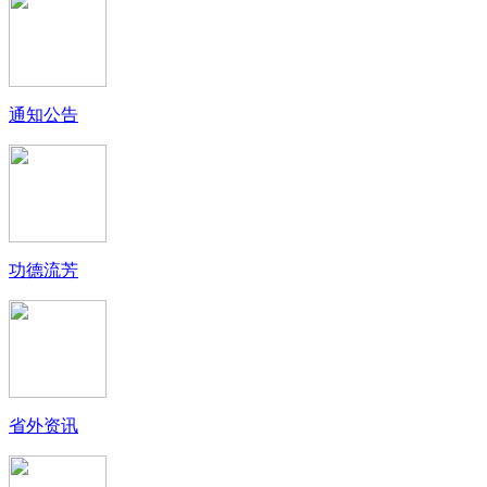
通知公告
功德流芳
省外资讯